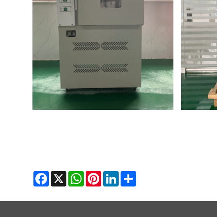
Facebook
X
WhatsApp
Pinterest
LinkedIn
Share