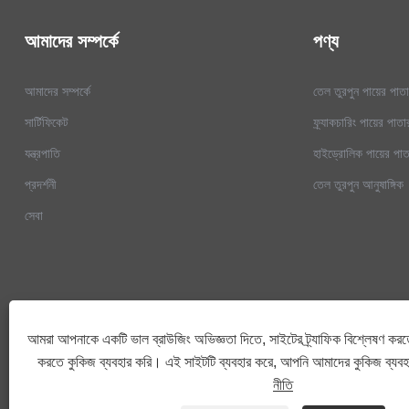
আমাদের সম্পর্কে
পণ্য
আমাদের সম্পর্কে
তেল তুরপুন পায়ের পা
সার্টিফিকেট
ফ্র্যাকচারিং পায়ের পা
যন্ত্রপাতি
হাইড্রোলিক পায়ের পা
প্রদর্শনী
তেল তুরপুন আনুষাঙ্গিক
সেবা
আমরা আপনাকে একটি ভাল ব্রাউজিং অভিজ্ঞতা দিতে, সাইটের ট্র্যাফিক বিশ্লেষণ করত
করতে কুকিজ ব্যবহার করি। এই সাইটটি ব্যবহার করে, আপনি আমাদের কুকিজ ব্যব
নীতি
কপিরাইট © 2023 শানডং ইয়িতাই হাইড্রোলিক টেকনোলজি কোং, লিমিটেড - তেল ড্রিলিং পায়ে