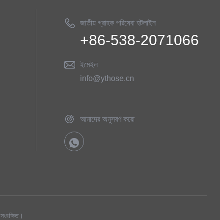
জাতীয় গ্রাহক পরিষেবা হটলাইন
+86-538-2071066
ইমেইল
info@ythose.cn
আমাদের অনুসরণ করো
 সংরক্ষিত।