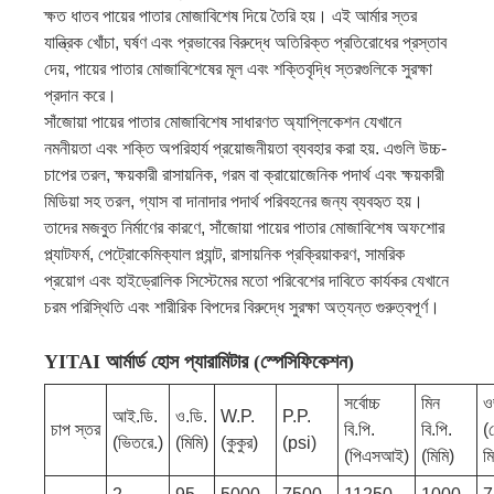
ক্ষত ধাতব পায়ের পাতার মোজাবিশেষ দিয়ে তৈরি হয়। এই আর্মার স্তর
যান্ত্রিক খোঁচা, ঘর্ষণ এবং প্রভাবের বিরুদ্ধে অতিরিক্ত প্রতিরোধের প্রস্তাব
দেয়, পায়ের পাতার মোজাবিশেষের মূল এবং শক্তিবৃদ্ধি স্তরগুলিকে সুরক্ষা
প্রদান করে।
সাঁজোয়া পায়ের পাতার মোজাবিশেষ সাধারণত অ্যাপ্লিকেশন যেখানে
নমনীয়তা এবং শক্তি অপরিহার্য প্রয়োজনীয়তা ব্যবহার করা হয়. এগুলি উচ্চ-
চাপের তরল, ক্ষয়কারী রাসায়নিক, গরম বা ক্রায়োজেনিক পদার্থ এবং ক্ষয়কারী
মিডিয়া সহ তরল, গ্যাস বা দানাদার পদার্থ পরিবহনের জন্য ব্যবহৃত হয়।
তাদের মজবুত নির্মাণের কারণে, সাঁজোয়া পায়ের পাতার মোজাবিশেষ অফশোর
প্ল্যাটফর্ম, পেট্রোকেমিক্যাল প্ল্যান্ট, রাসায়নিক প্রক্রিয়াকরণ, সামরিক
প্রয়োগ এবং হাইড্রোলিক সিস্টেমের মতো পরিবেশের দাবিতে কার্যকর যেখানে
চরম পরিস্থিতি এবং শারীরিক বিপদের বিরুদ্ধে সুরক্ষা অত্যন্ত গুরুত্বপূর্ণ।
YITAI আর্মার্ড হোস প্যারামিটার (স্পেসিফিকেশন)
সর্বোচ্চ
মিন
ও
আই.ডি.
ও.ডি.
W.P.
P.P.
চাপ স্তর
বি.পি.
বি.পি.
(
(ভিতরে.)
(মিমি)
(কুকুর)
(psi)
(পিএসআই)
(মিমি)
ম