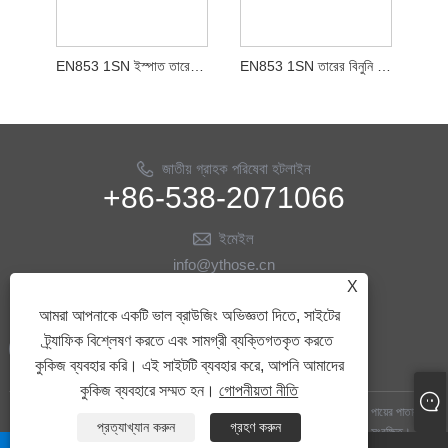
EN853 1SN ইস্পাত তারের বোনা রাবার পায়ের পাতার মোজাবিশেষ
EN853 1SN তারের বিনুনি হাইড্রোলিক রাবার পায়ের পাতার মোজাবিশেষ
জাতীয় গ্রাহক পরিষেবা হটলাইন
+86-538-2071066
ইমেইল
info@ythose.cn
X
আমাদের অনুসরণ করো
আমরা আপনাকে একটি ভাল ব্রাউজিং অভিজ্ঞতা দিতে, সাইটের
ট্র্যাফিক বিশ্লেষণ করতে এবং সামগ্রী ব্যক্তিগতকৃত করতে
কুকিজ ব্যবহার করি। এই সাইটটি ব্যবহার করে, আপনি আমাদের
কুকিজ ব্যবহারে সম্মত হন।
গোপনীয়তা নীতি
কপিরাইট © 2023 শানডং ইয়িতাই হাইড্রোলিক টেকনোলজি কোং, লিমিটেড - তেল ড্রিলিং পায়ের পাতার
প্রত্যাখ্যান করুন
গ্রহণ করুন
মোজাবিশেষ, জলবাহী পায়ের পাতার মোজাবিশেষ, তেল ড্রিলিং আনুষাঙ্গিক - সমস্ত অধিকার সংরক্ষিত।