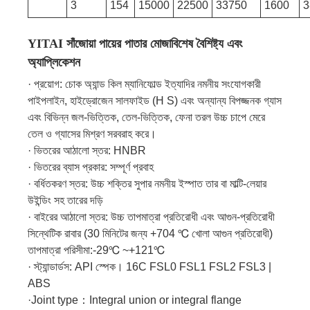
3
154
15000
22500
33750
1600
3
YITAI সাঁজোয়া পায়ের পাতার মোজাবিশেষ বৈশিষ্ট্য এবং
অ্যাপ্লিকেশন
· প্রয়োগ: চোক অ্যান্ড কিল ম্যানিফোল্ড ইত্যাদির নমনীয় সংযোগকারী
পাইপলাইন, হাইড্রোজেন সালফাইড (H S) এবং অন্যান্য বিপজ্জনক গ্যাস
এবং বিভিন্ন জল-ভিত্তিক, তেল-ভিত্তিক, ফেনা তরল উচ্চ চাপে মেরে
তেল ও গ্যাসের মিশ্রণ সরবরাহ করে।
· ভিতরের আঠালো স্তর: HNBR
· ভিতরের ব্যাস প্রকার: সম্পূর্ণ প্রবাহ
· বর্ধিতকরণ স্তর: উচ্চ শক্তির সুপার নমনীয় ইস্পাত তার বা মাল্টি-লেয়ার
উইন্ডিং সহ তারের দড়ি
· বাইরের আঠালো স্তর: উচ্চ তাপমাত্রা প্রতিরোধী এবং আগুন-প্রতিরোধী
সিন্থেটিক রাবার (30 মিনিটের জন্য +704 ℃ খোলা আগুন প্রতিরোধী)
তাপমাত্রা পরিসীমা:-29℃ ~+121℃
· স্ট্যান্ডার্ডস: API স্পেক। 16C FSL0 FSL1 FSL2 FSL3 |
ABS
·Joint type：Integral union or integral flange