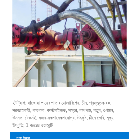
হট ট্যাগ: সাঁজোয়া পায়ের পাতার মোজাবিশেষ, চীন, প্রস্তুতকারক,
সরবরাহকারী, কারখানা, কাস্টমাইজড, সস্তা, কম দাম, নতুন, গুণমান,
উন্নত, টেকসই, সহজ-রক্ষণাবেক্ষণযোগ্য, উৎকৃষ্ট, চীনে তৈরি, মূল্য,
উদ্ধৃতি, 1 বছরের ওয়ারেন্টি
পণ্য ট্যাগ