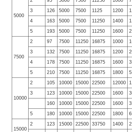
2
95
5000
7500
11250
1000
7
3
126
5000
7500
1125
1200
1
5000
4
163
5000
7500
11250
1400
1
5
193
5000
7500
11250
1600
2
2
97
7500
11250
16875
1000
1
3
132
7500
11250
16875
1200
2
7500
4
178
7500
11250
16875
1600
3
5
210
7500
11250
16875
1800
5
2
105
10000
15000
22500
12000
1
3
123
10000
15000
22500
1600
3
10000
160
10000
15000
22500
1600
3
5
180
10000
15000
22500
1800
6
2
123
15000
22500
33750
1400
2
15000