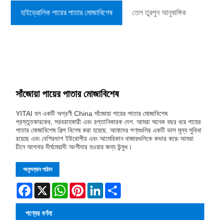
হাইড্রোলিক পায়ের পাতার মোজাবিশেষ
তেল তুরপুন আনুষাঙ্গিক
সাঁজোয়া পায়ের পাতার মোজাবিশেষ
YITAI হল একটি অগ্রণী China সাঁজোয়া পায়ের পাতার মোজাবিশেষ
প্রস্তুতকারকের, সরবরাহকারী এবং রপ্তানিকারক দেশ. আমরা অনেক বছর ধরে পায়ের
পাতার মোজাবিশেষ শিল্প বিশেষ করা হয়েছে. আমাদের পণ্যগুলির একটি ভাল মূল্য সুবিধা
রয়েছে এবং বেশিরভাগ ইউরোপীয় এবং আমেরিকান বাজারগুলিকে কভার করে৷ আমরা
চীনে আপনার দীর্ঘমেয়াদী অংশীদার হওয়ার জন্য উন্মুখ।
অনুসন্ধান পাঠান
Facebook
X
WhatsApp
Pinterest
LinkedIn
Share
পণ্যের বর্ণনা