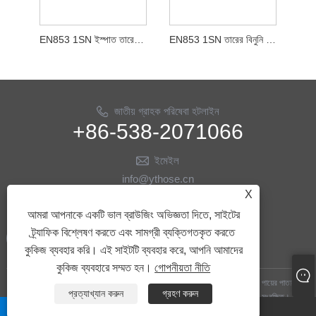
EN853 1SN ইস্পাত তারের বোনা রাবার পায়ের পাতার মোজাবিশেষ
EN853 1SN তারের বিনুনি হাইড্রোলিক রাবার পায়ের পাতার মোজাবিশেষ
জাতীয় গ্রাহক পরিষেবা হটলাইন
+86-538-2071066
ইমেইল
info@ythose.cn
X
আমাদের অনুসরণ করো
আমরা আপনাকে একটি ভাল ব্রাউজিং অভিজ্ঞতা দিতে, সাইটের
ট্র্যাফিক বিশ্লেষণ করতে এবং সামগ্রী ব্যক্তিগতকৃত করতে
কুকিজ ব্যবহার করি। এই সাইটটি ব্যবহার করে, আপনি আমাদের
কুকিজ ব্যবহারে সম্মত হন।
গোপনীয়তা নীতি
কপিরাইট © 2023 শানডং ইয়িতাই হাইড্রোলিক টেকনোলজি কোং, লিমিটেড - তেল ড্রিলিং পায়ের পাতার
প্রত্যাখ্যান করুন
গ্রহণ করুন
মোজাবিশেষ, জলবাহী পায়ের পাতার মোজাবিশেষ, তেল ড্রিলিং আনুষাঙ্গিক - সমস্ত অধিকার সংরক্ষিত।
whatsapp
ইমেইল
Links
|
Sitemap
|
RSS
|
XML
|
গোপনীয়তা নীতি
|