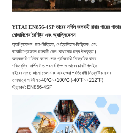
YITAI EN856-4SP তারের সর্পিল জলবাহী রাবার পায়ের পাতার
মোজাবিশেষ বৈশিষ্ট্য এবং অ্যাপ্লিকেশন
অ্যাপ্লিকেশন: জল-ভিত্তিক, পেট্রোলিয়াম-ভিত্তিক, এবং
বায়োডিগ্রেডেবল জলবাহী তেল বোঝানোর জন্য উপযুক্ত।
অভ্যন্তরীণ টিউব: কালো তেল প্রতিরোধী সিন্থেটিক রাবার
শক্তিবৃদ্ধি: সর্পিল উচ্চ প্রসার্য ইস্পাত তারের চারটি প্লাইস
বাইরের স্তর: কালো তেল এবং আবহাওয়া প্রতিরোধী সিন্থেটিক রাবার
তাপমাত্রা পরিসীমা:-40℃~+100℃ (-40°F~+212°F)
স্ট্যান্ডার্ড: EN856-4SP