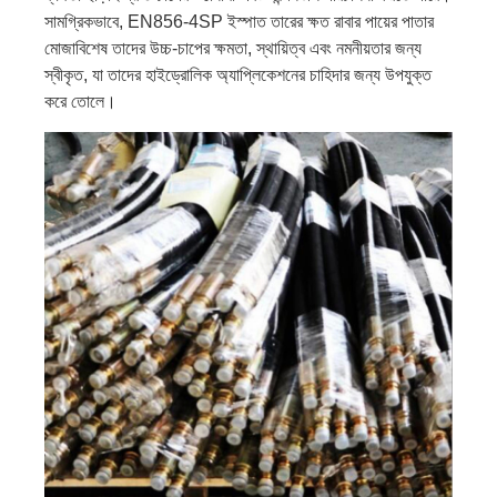
সামগ্রিকভাবে, EN856-4SP ইস্পাত তারের ক্ষত রাবার পায়ের পাতার
মোজাবিশেষ তাদের উচ্চ-চাপের ক্ষমতা, স্থায়িত্ব এবং নমনীয়তার জন্য
স্বীকৃত, যা তাদের হাইড্রোলিক অ্যাপ্লিকেশনের চাহিদার জন্য উপযুক্ত
করে তোলে।