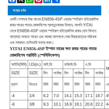
পণ্যের বর্ণনা
একটি পেশাদার উচ্চ মানের EN856-4SP ওয়্যার স্পাইরাল হাইড্রোলিক
রাবার পায়ের পাতার মোজাবিশেষ প্রস্তুতকারক হিসাবে, আপনি YITAI
থেকে EN856-4SP ওয়্যার স্পাইরাল হাইড্রোলিক রাবার হোস কিনতে
আশ্বস্ত থাকতে পারেন এবং আমরা আপনাকে সেরা বিক্রয়োত্তর পরিষেবা
এবং সময়মত ডেলিভারি অফার করব।
YITAI EN856-4SP ইস্পাত তারের ক্ষত রাবার পায়ের পাতার
মোজাবিশেষ পরামিতি (স্পেসিফিকেশন)
আইডি(মিমি)
I.D(in.)
আই.ডি
ডব্লিউ.ডি
ও.ডি
M
SIZE
SIZE
মিন
সর্বোচ্চ
মিন
সর্বোচ্চ
মিন
সর্বোচ্চ
ড্যাশ
ভিতরে
মিমি
মিমি
মিমি
মিমি
মিমি
মিমি
এ
-4
1/4
6.2
7.0
14.1
15.3
17.1
18.7
4
-6
3/8
9.3
10.1
16.9
18.1
20.6
22.2
4