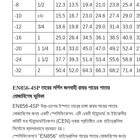
-8
1/2
12.3
13.5
19.4
21.0
23.8
25.4
4
-10
৫/৮
15.5
16.7
23.0
24.6
27.4
29.0
3
-12
3/4
18.6
19.8
27.4
29.0
31.4
33.0
3
-16
1
25.0
26.4
34.5
36.1
38.5
40.9
3
-20
1 1/4
31.4
33.0
45.0
47.0
49.2
52.4
2
-24
1 1/2
37.7
39.3
51.4
53.4
55.6
58.8
1
-32
2
50.4
52.0
64.3
66.3
68.2
71.4
1
EN856-4SP তারের সর্পিল জলবাহী রাবার পায়ের পাতার
মোজাবিশেষ ভূমিকা
EN856-4SP উচ্চ-চাপের ইস্পাত তারের চাঙ্গা রাবার পায়ের পাতার
মোজাবিশেষ জন্য একটি স্পেসিফিকেশন. এটি একটি স্ট্যান্ডার্ড যা ইউরোপীয়
কমিটি ফর স্ট্যান্ডার্ডাইজেশন (CEN) দ্বারা প্রতিষ্ঠিত এবং হাইড্রোলিক
সিস্টেমে ব্যাপকভাবে ব্যবহৃত হয়।
স্পেসিফিকেশনে "EN856" হাইড্রোলিক পায়ের পাতার মোজাবিশেষ জন্য