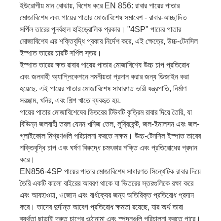
ইউরোপীয় মান বোঝায়, বিশেষ করে EN 856: রাবার পায়ের পাতার
মোজাবিশেষ এবং পায়ের পাতার মোজাবিশেষ সমাবেশ - রাবার-আচ্ছাদিত
সর্পিল তারের পুনর্বহাল হাইড্রোলিক প্রকার। "4SP" পায়ের পাতার
মোজাবিশেষ এর শক্তিবৃদ্ধি প্রকার নির্দেশ করে, এই ক্ষেত্রে, উচ্চ-টেনসিল
ইস্পাত তারের চারটি সর্পিল স্তর।
ইস্পাত তারের ক্ষত রাবার পায়ের পাতার মোজাবিশেষ উচ্চ চাপ প্রতিরোধ
এবং জলবাহী অ্যাপ্লিকেশনে নমনীয়তা প্রদান করার জন্য ডিজাইন করা
হয়েছে. এই পায়ের পাতার মোজাবিশেষ সাধারণত ভারী যন্ত্রপাতি, নির্মাণ
সরঞ্জাম, খনির, এবং শিল্প খাতে ব্যবহৃত হয়.
পায়ের পাতার মোজাবিশেষের ভিতরের টিউবটি কৃত্রিম রাবার দিয়ে তৈরি, যা
বিভিন্ন জলবাহী তরল যেমন খনিজ তেল, লুব্রিকেন্ট, জল-ইমালসন এবং জল-
গ্লাইকোল মিশ্রণগুলি পরিচালনা করতে সক্ষম। উচ্চ-টেনসিল ইস্পাত তারের
শক্তিবৃদ্ধি চাপ এবং ঘর্ষণ বিরুদ্ধে চমৎকার শক্তি এবং প্রতিরোধের প্রদান
করে।
EN856-4SP পায়ের পাতার মোজাবিশেষ সাধারণত সিন্থেটিক রাবার দিয়ে
তৈরি একটি কালো বাইরের আবরণ থাকে যা ভিতরের স্তরগুলিকে রক্ষা করে
এবং আবহাওয়া, ওজোন এবং বার্ধক্যের জন্য অতিরিক্ত প্রতিরোধ প্রদান
করে। তাদের দুর্দান্ত আবেগ প্রতিরোধ ক্ষমতা রয়েছে, যার অর্থ তারা
ব্যর্থতা ছাড়াই দ্রুত চাপের ওঠানামা এবং স্পন্দনগুলি পরিচালনা করতে পারে।