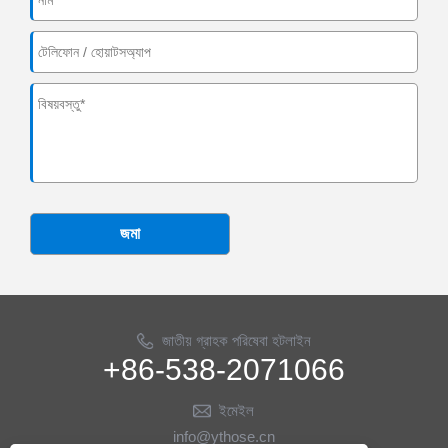
জমা
জাতীয় গ্রাহক পরিষেবা হটলাইন
+86-538-2071066
ইমেইল
info@ythose.cn