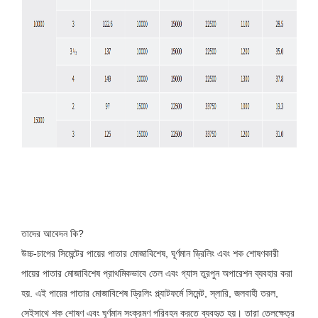
তাদের আবেদন কি?
উচ্চ-চাপের সিমেন্টের পায়ের পাতার মোজাবিশেষ, ঘূর্ণমান ড্রিলিং এবং শক শোষণকারী
পায়ের পাতার মোজাবিশেষ প্রাথমিকভাবে তেল এবং গ্যাস তুরপুন অপারেশন ব্যবহার করা
হয়. এই পায়ের পাতার মোজাবিশেষ ড্রিলিং প্ল্যাটফর্মে সিমেন্ট, স্লারি, জলবাহী তরল,
সেইসাথে শক শোষণ এবং ঘূর্ণমান সংক্রমণ পরিবহন করতে ব্যবহৃত হয়। তারা তেলক্ষেত্র