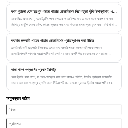
পরিবেশের চাহিদা মেটানো কঠিন, তাই এটি আরও টেকসই এবং উচ্চ-কার্যক্ষমতা সম্পন্ন সিমেন্ট পায়ের
পাতার মোজাবিশেষ তৈরি করা প্রয়োজন।
যখন পুরানো তেল তুরপুন পায়ের পাতার মোজাবিশেষ নিরাপত্তা ঝুঁকি উপস্থাপন, এটি নতুন দিয়ে প্রতিস্থাপন করা বা তাদের পুনর্নবীকরণ করা আরো ব্যয়-কার্যকর?
অয়েলফিল্ড অপারেশনে, তেল ড্রিলিং পায়ের পাতার মোজাবিশেষ সময়ের সাথে সাথে খারাপ হয়ে যায়,
নিরাপত্তার ঝুঁকি যেমন ফাটল, তারের স্তরের ক্ষয়, এবং ভিতরের রাবার স্তর ফুলে যায়। চিকিত্সা না
করা হলে, তারা ফুটো বা ফেটে যেতে পারে, ড্রিলিং অগ্রগতি বিলম্বিত করে এবং সম্ভাব্য নিরাপত্তা
দুর্ঘটনা ঘটাতে পারে। সুতরাং, এই পুরানো পায়ের পাতার মোজাবিশেষ নতুন দিয়ে প্রতিস্থাপন করা বা
কতবার জলবাহী পায়ের পাতার মোজাবিশেষ প্রতিস্থাপন করা উচিত
তাদের পুনর্নবীকরণ করা এবং তাদের ব্যবহার চালিয়ে যাওয়া কি আরও ব্যয়-কার্যকর?
আপনি যদি ভারী যন্ত্রপাতি নিয়ে কাজ করেন তবে আপনি জানেন যে জলবাহী পায়ের পাতার
মোজাবিশেষগুলি আপনার সরঞ্জামগুলির লাইফলাইন। তবে আপনি কীভাবে জানবেন যখন তাদের
প্রতিস্থাপনের সময় এসেছে? হাইড্রোলিক সিস্টেমে দুই দশকেরও বেশি সময় ধরে অভিজ্ঞতার সাথে
কেউ হিসাবে, আমি প্রথম দেখেছি যে কীভাবে পায়ের পাতার মোজাবিশেষ রক্ষণাবেক্ষণকে অবহেলা
কাদা পাম্প পণ্যগুলির প্রধান বৈশিষ্ট্য
করা ব্যয়বহুল ডাউনটাইম হতে পারে - বা আরও খারাপ, সুরক্ষার ঝুঁকি।
তেল ড্রিলিং কাদা পাম্প, যা তেল ক্ষেত্রের কাদা পাম্প নামেও পরিচিত, ড্রিলিং প্রক্রিয়া চলাকালীন
কাদা বা জল এবং অন্যান্য ফ্লাশিং তরল মিডিয়া পরিবহনের জন্য ব্যবহৃত ড্রিলিং সরঞ্জামগুলির একটি
গুরুত্বপূর্ণ অঙ্গ। তেল ড্রিলিং কাদা পাম্প পণ্যগুলির বৈশিষ্ট্যগুলি নিম্নলিখিত পয়েন্টগুলিতে বিভক্ত:
অনুসন্ধান পাঠান