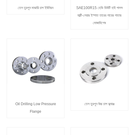
তেল তুরপুন মাঝারি চাপ ইউনিয়ন
SAE100R15 হেভি ডিউটি ​​হাই পালস
মাল্টি-লেয়ার ইস্পাত তারের পায়ের পাতার
মোজাবিশেষ
Oil Drilling Low Pressure
তেল তুরপুন উচ্চ চাপ ফ্ল্যাঞ্জ
Flange