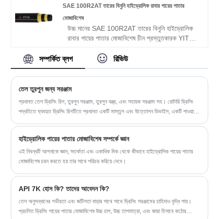
করে৷ আমরা চীনে আপনার দীর্ঘমেয়াদী অংশীদার হওয়ার জন্য
SAE 100R2AT তারের বিনুনি হাইড্রোলিক রাবার পায়ের পাতার
উন্মুখ।
মোজাবিশেষ
উচ্চ মানের SAE 100R2AT তারের বিনুনি হাইড্রোলিক
রাবার পায়ের পাতার মোজাবিশেষ চীন প্রস্তুতকারক YITAI
দ্বারা অফার করা হয়. SAE 100R2AT ওয়্যার ব্রেড
হাইড্রোলিক রাবার হোস কিনুন যা কম দামে সরাসরি উচ্চ
সম্পর্কিত ব্লগ
রিভিউ
মানের। আমরা অনেক বছর ধরে পায়ের পাতার মোজাবিশেষ
উত্পাদন বিশেষ করা হয়েছে. আমাদের পণ্যগুলির একটি ভাল
মূল্য সুবিধা রয়েছে এবং বেশিরভাগ ইউরোপীয় এবং
তেল তুরপুন জন্য সরঞ্জাম
আমেরিকান বাজারগুলিকে কভার করে৷ আমরা চীনে আপনার
প্রধানত তেল ড্রিলিং রিগ, তুরপুন সরঞ্জাম, তুরপুন যন্ত্র, এবং সহায়ক সরঞ্জাম সহ। রোটারি ড্রিলিং
দীর্ঘমেয়াদী অংশীদার হওয়ার জন্য উন্মুখ।
পদ্ধতিতে ব্যবহৃত ড্রিলিং রিগটিতে প্রধানত একটি মাস্তুল এবং উত্তোলন ডিভাইস, একটি পাওয়ার
মেশিন এবং ট্রান্সমিশন ডিভাইস, একটি ড্রিলিং পাম্প এবং একটি ড্রিলিং তরল সঞ্চালন ব্যবস্থা
ইত্যাদি থাকে।
হাইড্রোলিক পায়ের পাতার মোজাবিশেষ সম্পর্কে জ্ঞান
এই নিবন্ধটি আপনাকে জ্ঞান, সতর্কতা এবং একাধিক দিক থেকে কীভাবে হাইড্রোলিক পায়ের পাতার
মোজাবিশেষ চয়ন করতে হয় তার সাথে পরিচয় করিয়ে দেবে।
API 7K হোস কি? তাদের আবেদন কি?
তেল অনুসন্ধানের গভীরতা এবং জটিলতা বাড়ার সাথে সাথে ড্রিলিং সরঞ্জামের চাহিদাও বৃদ্ধি পায়।
প্রচলিত ড্রিলিং পায়ের পাতার মোজাবিশেষ উচ্চ চাপ, উচ্চ তাপমাত্রা, এবং জারা হিসাবে কঠোর